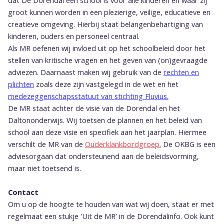
dat De Dorendal een school is voor alle kinderen en waar zij
groot kunnen worden in een plezierige, veilige, educatieve en
creatieve omgeving. Hierbij staat belangenbehartiging van
kinderen, ouders en personeel centraal.
Als MR oefenen wij invloed uit op het schoolbeleid door het
stellen van kritische vragen en het geven van (on)gevraagde
adviezen. Daarnaast maken wij gebruik van de
rechten en
plichten
zoals deze zijn vastgelegd in de wet en het
medezeggenschapsstatuut van stichting Fluvius.
De MR staat achter de visie van de Dorendal en het
Daltononderwijs. Wij toetsen de plannen en het beleid van
school aan deze visie en specifiek aan het jaarplan. Hiermee
verschilt de MR van de
Ouderklankbordgroep
.
De OKBG is een
adviesorgaan dat ondersteunend aan de beleidsvorming,
maar niet toetsend is.
Contact
Om u op de hoogte te houden van wat wij doen, staat er met
regelmaat een stukje 'Uit de MR' in de Dorendalinfo. Ook kunt